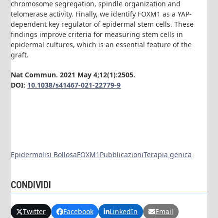
chromosome segregation, spindle organization and
telomerase activity. Finally, we identify FOXM1 as a YAP-
dependent key regulator of epidermal stem cells. These
findings improve criteria for measuring stem cells in
epidermal cultures, which is an essential feature of the
graft.
Nat Commun. 2021 May 4;12(1):2505.
DOI:
10.1038/s41467-021-22779-9
Epidermolisi Bollosa
FOXM1
Pubblicazioni
Terapia genica
CONDIVIDI
Twitter
Facebook
LinkedIn
Email