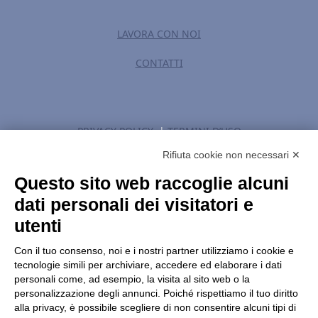
LAVORA CON NOI
CONTATTI
PRIVACY POLICY
|
TERMINI D’USO
Rifiuta cookie non necessari ✕
MODIFICA IMPOSTAZIONI GDPR
Questo sito web raccoglie alcuni
dati personali dei visitatori e
utenti
Con il tuo consenso, noi e i nostri partner utilizziamo i cookie e
tecnologie simili per archiviare, accedere ed elaborare i dati
personali come, ad esempio, la visita al sito web o la
HOLOSTEM S.r.l. a Socio Unico
personalizzazione degli annunci. Poiché rispettiamo il tuo diritto
c/o Centro di Medicina Rigenerativa “Stefano Ferrari” Via
alla privacy, è possibile scegliere di non consentire alcuni tipi di