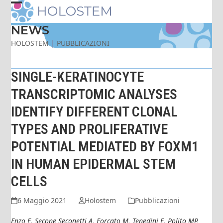
Skip
Open
Close
to
content
NEWS
mobile
mobile
HOLOSTEM
|
PUBBLICAZIONI
menu
menu
SINGLE-KERATINOCYTE
TRANSCRIPTOMIC ANALYSES
IDENTIFY DIFFERENT CLONAL
TYPES AND PROLIFERATIVE
POTENTIAL MEDIATED BY FOXM1
IN HUMAN EPIDERMAL STEM
CELLS
6 Maggio 2021
Holostem
Pubblicazioni
Enzo E, Secone Seconetti A, Forcato M, Tenedini E, Polito MP,