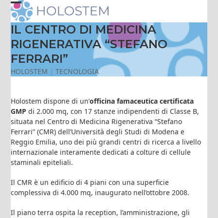
Skip
Open
Close
to
content
IL CENTRO DI MEDICINA
mobile
mobile
RIGENERATIVA “STEFANO
menu
menu
FERRARI”
HOLOSTEM
|
TECNOLOGIA
Holostem dispone di un’
officina famaceutica certificata
GMP
di 2.000 mq, con 17 stanze indipendenti di Classe B,
situata nel Centro di Medicina Rigenerativa “Stefano
Ferrari” (CMR) dell’Università degli Studi di Modena e
Reggio Emilia, uno dei più grandi centri di ricerca a livello
internazionale interamente dedicati a colture di cellule
staminali epiteliali.
Il CMR è un edificio di 4 piani con una superficie
complessiva di 4.000 mq, inaugurato nell’ottobre 2008.
Il piano terra ospita la reception, l’amministrazione, gli