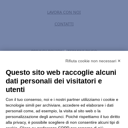
LAVORA CON NOI
CONTATTI
PRIVACY POLICY
|
TERMINI D’USO
Rifiuta cookie non necessari ✕
MODIFICA IMPOSTAZIONI GDPR
Questo sito web raccoglie alcuni
dati personali dei visitatori e
utenti
Con il tuo consenso, noi e i nostri partner utilizziamo i cookie e
tecnologie simili per archiviare, accedere ed elaborare i dati
personali come, ad esempio, la visita al sito web o la
HOLOSTEM S.r.l. a Socio Unico
personalizzazione degli annunci. Poiché rispettiamo il tuo diritto
c/o Centro di Medicina Rigenerativa “Stefano Ferrari” Via
alla privacy, è possibile scegliere di non consentire alcuni tipi di